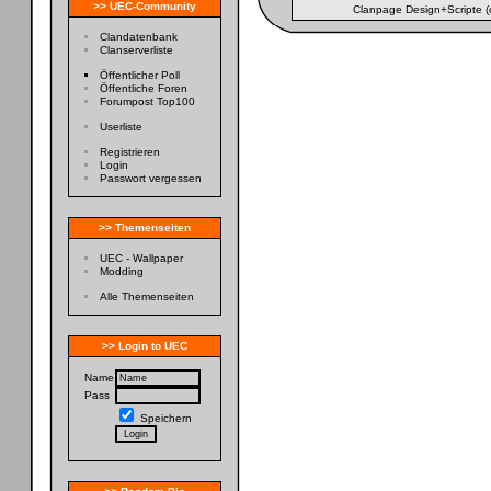
>> UEC-Community
Clanpage Design+Scripte (
Clandatenbank
Clanserverliste
Öffentlicher Poll
Öffentliche Foren
Forumpost Top100
Userliste
Registrieren
Login
Passwort vergessen
>> Themenseiten
UEC - Wallpaper
Modding
Alle Themenseiten
>> Login to UEC
Name
Pass
Speichern