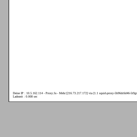
Deine IP : 10.5.162.114 - Proxy:Ja - Mehr:[216.73.217.172] via [1.1 squid-proxy-5b96dc6d46-5t9gv
Ladezeit : 0.008 sec