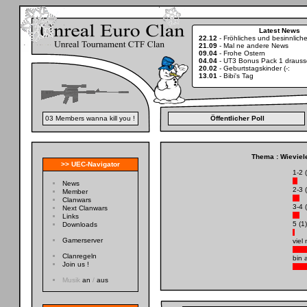
Latest News
22.12
-
Fröhliches und besinnlic
21.09
-
Mal ne andere News
09.04
-
Frohe Ostern
04.04
-
UT3 Bonus Pack 1 drauss
20.02
-
Geburtstagskinder (-:
13.01
-
Bibi's Tag
03 Members wanna kill you !
Öffentlicher Poll
Thema : Wievie
>> UEC-Navigator
1-2 (
News
2-3 (
Member
Clanwars
3-4 (
Next Clanwars
Links
5 (1)
Downloads
Gamerserver
viel 
Clanregeln
bin 
Join us !
Musik
an
/
aus