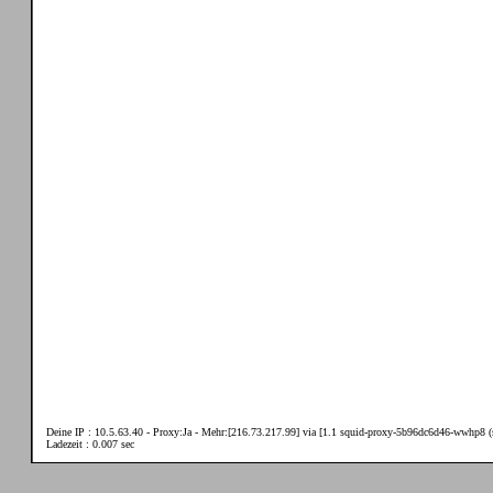
Deine IP : 10.5.63.40 - Proxy:Ja - Mehr:[216.73.217.99] via [1.1 squid-proxy-5b96dc6d46-wwhp8 (s
Ladezeit : 0.007 sec