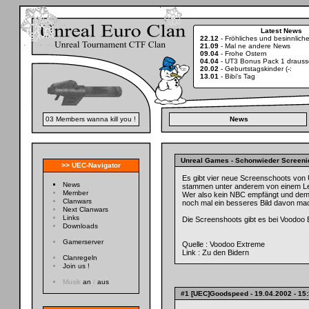
Latest News
22.12
-
Fröhliches und besinnlic
21.09
-
Mal ne andere News
09.04
-
Frohe Ostern
04.04
-
UT3 Bonus Pack 1 drauss
20.02
-
Geburtstagskinder (-:
13.01
-
Bibi's Tag
03 Members wanna kill you !
News
Unreal Games
- Schonwieder Screenie
>> UEC-Navigator
Es gibt vier neue Screenschoots von U
News
stammen unter anderem von einem Le
Member
Wer also kein NBC empfängt und dem d
Clanwars
noch mal ein besseres Bild davon ma
Next Clanwars
Links
Die Screenshoots gibt es bei Voodoo
Downloads
Gamerserver
Quelle :
Voodoo Extreme
Link :
Zu den Bidern
Clanregeln
Join us !
Musik
an
/
aus
#1 [UEC]Goodspeed
- 19.04.2002 - 15