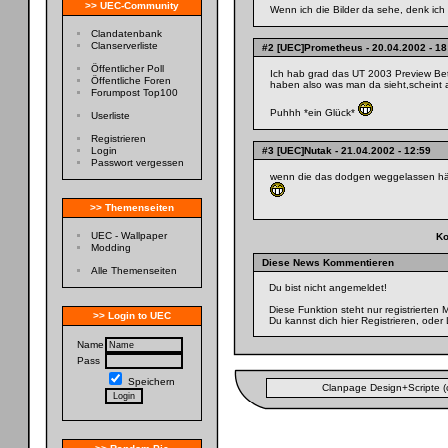
>> UEC-Community
Wenn ich die Bilder da sehe, denk ich
Clandatenbank
Clanserverliste
#2 [UEC]Prometheus
- 20.04.2002 - 18
Öffentlicher Poll
Ich hab grad das UT 2003 Preview B
Öffentliche Foren
haben also was man da sieht,scheint 
Forumpost Top100
Puhhh *ein Glück*
Userliste
Registrieren
Login
#3 [UEC]Nutak
- 21.04.2002 - 12:59
Passwort vergessen
wenn die das dodgen weggelassen hät
>> Themenseiten
UEC - Wallpaper
Ko
Modding
Diese News Kommentieren
Alle Themenseiten
Du bist nicht angemeldet!
Diese Funktion steht nur registrierten
>> Login to UEC
Du kannst dich
hier
Registrieren, oder 
Name
Pass
Speichern
Clanpage Design+Scripte (