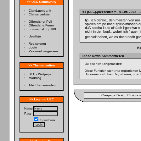
>> UEC-Community
Clandatenbank
#1 [UEC]QueenNukem
- 01.05.2002 - 
Clanserverliste
tjo.. ich denke.. den meisten von uns 
Öffentlicher Poll
spielen am pc böse spiele/müssen a
Öffentliche Foren
daß solche leute einfach irgendwo
Forumpost Top100
nicht in den kopf.. wobei..ich frage
Userliste
gespielt haben, wo es doch noch ga
Registrieren
Login
Ko
Passwort vergessen
Diese News Kommentieren
Du bist nicht angemeldet!
>> Themenseiten
Diese Funktion steht nur registrierten
UEC - Wallpaper
Du kannst dich
hier
Registrieren, oder 
Modding
Alle Themenseiten
Clanpage Design+Scripte (
>> Login to UEC
Name
Pass
Speichern