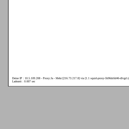
Deine IP : 10.5.109.208 - Proxy:Ja - Mehr:[216.73.217.8] via [1.1 squid-proxy-5b96dc6d46-dlvgd (s
Ladezeit : 0.007 sec