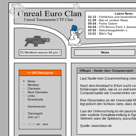
Latest News
22.12
-
Fröhliches und besinnlic
21.09
-
Mal ne andere News
09.04
-
Frohe Ostern
04.04
-
UT3 Bonus Pack 1 drauss
20.02
-
Geburtstagskinder (-:
13.01
-
Bibi's Tag
03 Members wanna kill you !
News
Offtopic
- Studie über Computerspiel
-
>> UEC-Navigator
Laut Studie kein Zusammenhang zwis
News
Member
Nach dem Amoklauf in Erfurt sucht vor
Clanwars
Erklärungen dafür, wie es so weit k
Next Clanwars
Computerspiele wie Counterstrike ver
Links
Downloads
Eine Dissertation an der Universität M
legt jedoch den Schluss nahe, dass de
Gamerserver
Laut der Untersuchung ist ein pausch
Clanregeln
oder explizite Gewaltdarstellung in Eg
Join us !
Vielmehr wäre die Spielstory ausschlag
Musik
an
/
aus
Quelle: www.heise.de