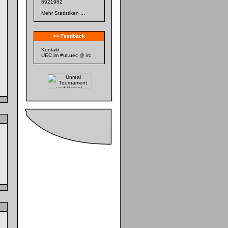
6921962
Mehr Statistiken ...
>> Feedback
Kontakt
UEC im #ut.uec @ irc