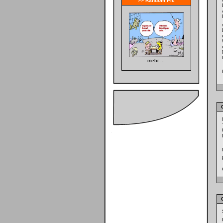
>> Random Pic
mehr ...