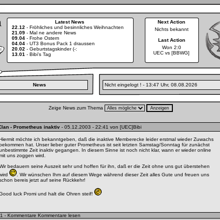
Latest News
Next Action
22.12
-
Fröhliches und besinnliches Weihnachten
Nichts bekannt
21.09
-
Mal ne andere News
09.04
-
Frohe Ostern
Last Action
04.04
-
UT3 Bonus Pack 1 draussen
Won 2:0
20.02
-
Geburtstagskinder (-:
UEC vs [BBWG]
13.01
-
Bibi's Tag
News
Nicht eingelogt ! - 13:47 Uhr, 08.08.2026
Zeige News zum Thema
Clan
- Prometheus inaktiv
- 05.12.2003 - 22:41 von [UEC]Bibi
Hiermit möchte ich bekanntgeben, daß die inaktive Memberecke leider erstmal wieder Zuwachs
bekommen hat. Unser lieber guter Prometheus ist seit letzten Samstag/Sonntag für zunächst
unbestimmte Zeit inaktiv gegangen. In diesem Sinne ist noch nicht klar, wann er wieder online
mit uns zoggen wird.
Wir bedauern seine Auszeit sehr und hoffen für ihn, daß er die Zeit ohne uns gut überstehen
wird
. Wir wünschen Ihm auf diesem Wege während dieser Zeit alles Gute und freuen uns
schon bereis jetzt auf seine Rückkehr!
Good luck Promi und halt die Ohren steif!
1 - Kommentare
Kommentare lesen