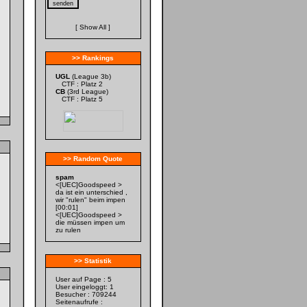
[
Show All
]
>> Rankings
UGL
(League 3b)
CTF : Platz 2
CB
(3rd League)
CTF : Platz 5
>> Random Quote
spam
<[UEC]Goodspeed >
da ist ein unterschied ,
wir "rulen" beim impen
[00:01]
<[UEC]Goodspeed >
die müssen impen um
zu rulen
>> Statistik
User auf Page : 5
User eingeloggt: 1
Besucher : 709244
Seitenaufrufe :