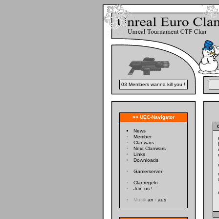
03 Members wanna kill you !
>> UEC-Navigator
News
Member
Clanwars
Next Clanwars
Links
Downloads
Gamerserver
Clanregeln
Join us !
Musik
an
/
aus