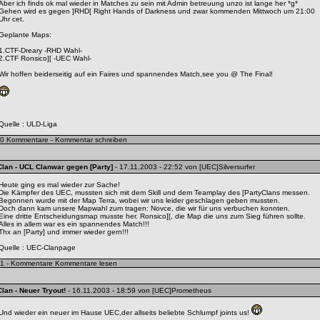
Aber ich finds ok mal wieder in Matches zu sein mit Admin betreuung unzo ist lange her *g*
Gehen wird es gegen ]RHD[ Right Hands of Darkness und zwar kommenden Mittwoch um 21:00
Uhr cet.
Geplante Maps:
1.CTF-Dreary -RHD Wahl-
2.CTF Ronsico][ -UEC Wahl-
Wir hoffen beiderseitig auf ein Faires und spannendes Match,see you @ The Final!
Quelle :
ULD-Liga
0 Kommentare -
Kommentar schreiben
Clan
- UCL Clanwar gegen [Party]
- 17.11.2003 - 22:52 von [UEC]Silversurfer
Heute ging es mal wieder zur Sache!
Die Kämpfer des UEC, mussten sich mit dem Skill und dem Teamplay des [PartyClans messen.
Begonnen wurde mit der Map Terra, wobei wir uns leider geschlagen geben mussten.
Doch dann kam unsere Mapwahl zum tragen: Novce, die wir für uns verbuchen konnten.
Eine dritte Entscheidungsmap musste her. Ronsico][, die Map die uns zum Sieg führen sollte.
Alles in allem war es ein spannendes Match!!!
Thx an [Party] und immer wieder gern!!!
Quelle :
UEC-Clanpage
1 - Kommentare
Kommentare lesen
Clan
- Neuer Tryout!
- 16.11.2003 - 18:59 von [UEC]Prometheus
Und wieder ein neuer im Hause UEC,der allseits beliebte Schlumpf joints us!