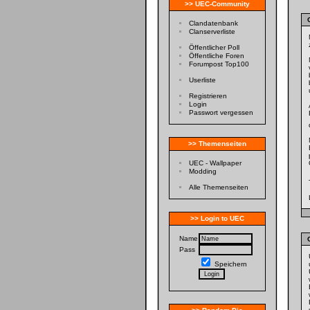
>> UEC-Community
Clandatenbank
Clanserverliste
Öffentlicher Poll
Öffentliche Foren
Forumpost Top100
Userliste
Registrieren
Login
Passwort vergessen
>> Themenseiten
UEC - Wallpaper
Modding
Alle Themenseiten
>> Login to UEC
Name
Pass
Speichern