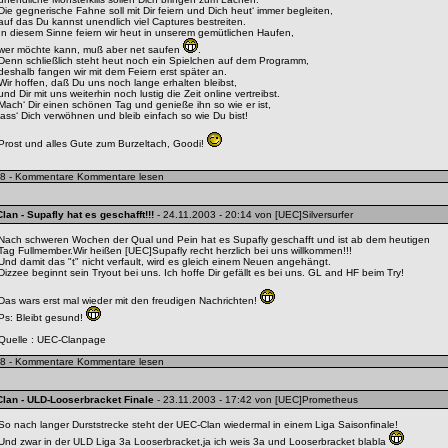
Die gegnerische Fahne soll mit Dir feiern und Dich heut‘ immer begleiten,
auf das Du kannst unendlich viel Captures bestreiten.
In diesem Sinne feiern wir heut in unserem gemütlichen Haufen,
wer möchte kann, muß aber net saufen
.
Denn schließlich steht heut noch ein Spielchen auf dem Programm,
deshalb fangen wir mit dem Feiern erst später an.
Wir hoffen, daß Du uns noch lange erhalten bleibst,
und Dir mit uns weiterhin noch lustig die Zeit online vertreibst.
Mach‘ Dir einen schönen Tag und genieße ihn so wie er ist,
lass‘ Dich verwöhnen und bleib einfach so wie Du bist!
Prost und alles Gute zum Burzeltach, Goodi!
8 - Kommentare
Kommentare lesen
Clan
- Supafly hat es geschafft!!!
- 24.11.2003 - 20:14 von [UEC]Silversurfer
Nach schweren Wochen der Qual und Pein hat es Supafly geschafft und ist ab dem heutigen
Tag Fullmember.Wir heißen [UEC]Supafly recht herzlich bei uns willkommen!!!
Und damit das "t" nicht verfault, wird es gleich einem Neuen angehängt.
Dizzee beginnt sein Tryout bei uns. Ich hoffe Dir gefällt es bei uns. GL and HF beim Try!
Das wars erst mal wieder mit den freudigen Nachrichten!
Ps: Bleibt gesund!
Quelle :
UEC-Clanpage
8 - Kommentare
Kommentare lesen
Clan
- ULD-Looserbracket Finale
- 23.11.2003 - 17:42 von [UEC]Prometheus
So nach langer Durststrecke steht der UEC-Clan wiedermal in einem Liga Saisonfinale!
Und zwar in der ULD Liga 3a Looserbracket,ja ich weis 3a und Looserbracket blabla