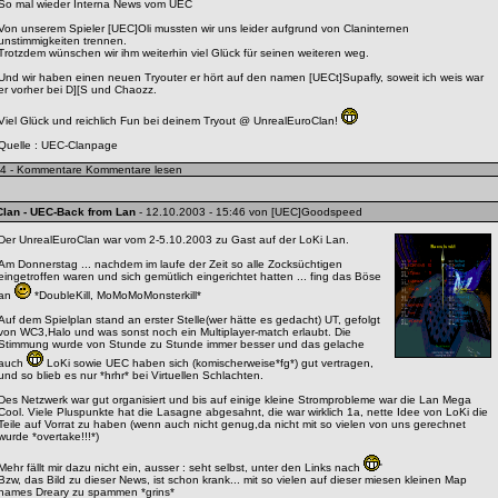
So mal wieder Interna News vom UEC
Von unserem Spieler [UEC]Oli mussten wir uns leider aufgrund von Claninternen
unstimmigkeiten trennen.
Trotzdem wünschen wir ihm weiterhin viel Glück für seinen weiteren weg.
Und wir haben einen neuen Tryouter er hört auf den namen [UECt]Supafly, soweit ich weis war
er vorher bei D][S und Chaozz.
Viel Glück und reichlich Fun bei deinem Tryout @ UnrealEuroClan!
Quelle :
UEC-Clanpage
4 - Kommentare
Kommentare lesen
Clan
- UEC-Back from Lan
- 12.10.2003 - 15:46 von [UEC]Goodspeed
Der UnrealEuroClan war vom 2-5.10.2003 zu Gast auf der LoKi Lan.
Am Donnerstag ... nachdem im laufe der Zeit so alle Zocksüchtigen
eingetroffen waren und sich gemütlich eingerichtet hatten ... fing das Böse
an
*DoubleKill, MoMoMoMonsterkill*
Auf dem Spielplan stand an erster Stelle(wer hätte es gedacht) UT, gefolgt
von WC3,Halo und was sonst noch ein Multiplayer-match erlaubt. Die
Stimmung wurde von Stunde zu Stunde immer besser und das gelache
auch
LoKi sowie UEC haben sich (komischerweise*fg*) gut vertragen,
und so blieb es nur *hrhr* bei Virtuellen Schlachten.
Des Netzwerk war gut organisiert und bis auf einige kleine Stromprobleme war die Lan Mega
Cool. Viele Pluspunkte hat die Lasagne abgesahnt, die war wirklich 1a, nette Idee von LoKi die
Teile auf Vorrat zu haben (wenn auch nicht genug,da nicht mit so vielen von uns gerechnet
wurde *overtake!!!*)
Mehr fällt mir dazu nicht ein, ausser : seht selbst, unter den Links nach
'
Bzw, das Bild zu dieser News, ist schon krank... mit so vielen auf dieser miesen kleinen Map
names Dreary zu spammen *grins*