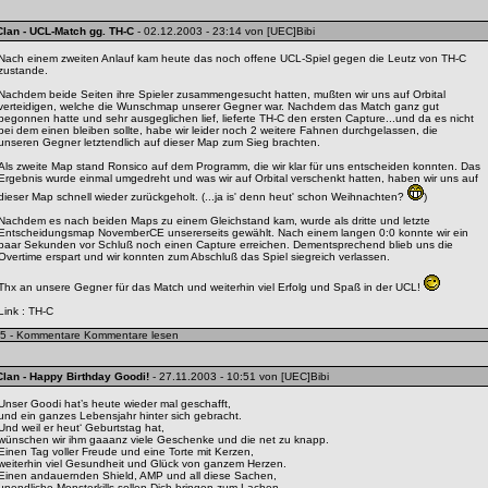
Clan
- UCL-Match gg. TH-C
- 02.12.2003 - 23:14 von [UEC]Bibi
Nach einem zweiten Anlauf kam heute das noch offene UCL-Spiel gegen die Leutz von TH-C
zustande.
Nachdem beide Seiten ihre Spieler zusammengesucht hatten, mußten wir uns auf Orbital
verteidigen, welche die Wunschmap unserer Gegner war. Nachdem das Match ganz gut
begonnen hatte und sehr ausgeglichen lief, lieferte TH-C den ersten Capture...und da es nicht
bei dem einen bleiben sollte, habe wir leider noch 2 weitere Fahnen durchgelassen, die
unseren Gegner letztendlich auf dieser Map zum Sieg brachten.
Als zweite Map stand Ronsico auf dem Programm, die wir klar für uns entscheiden konnten. Das
Ergebnis wurde einmal umgedreht und was wir auf Orbital verschenkt hatten, haben wir uns auf
dieser Map schnell wieder zurückgeholt. (...ja is' denn heut' schon Weihnachten?
)
Nachdem es nach beiden Maps zu einem Gleichstand kam, wurde als dritte und letzte
Entscheidungsmap NovemberCE unsererseits gewählt. Nach einem langen 0:0 konnte wir ein
paar Sekunden vor Schluß noch einen Capture erreichen. Dementsprechend blieb uns die
Overtime erspart und wir konnten zum Abschluß das Spiel siegreich verlassen.
Thx an unsere Gegner für das Match und weiterhin viel Erfolg und Spaß in der UCL!
Link :
TH-C
5 - Kommentare
Kommentare lesen
Clan
- Happy Birthday Goodi!
- 27.11.2003 - 10:51 von [UEC]Bibi
Unser Goodi hat’s heute wieder mal geschafft,
und ein ganzes Lebensjahr hinter sich gebracht.
Und weil er heut‘ Geburtstag hat,
wünschen wir ihm gaaanz viele Geschenke und die net zu knapp.
Einen Tag voller Freude und eine Torte mit Kerzen,
weiterhin viel Gesundheit und Glück von ganzem Herzen.
Einen andauernden Shield, AMP und all diese Sachen,
unendliche Monsterkills sollen Dich bringen zum Lachen.