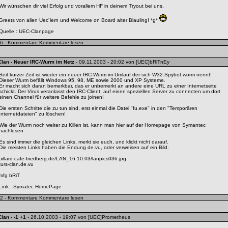
Wir wünschen dir viel Erfolg und vorallem HF in deinem Tryout bei uns.
Greets von allen Uec´lern und Welcome on Board alter Blauling! *g*
Quelle :
UEC-Clanpage
6 - Kommentare
Kommentare lesen
Clan
- Neuer IRC-Wurm im Netz
- 09.11.2003 - 20:02 von [UEC]bRiTnEy
Seit kurzer Zeit ist wieder ein neuer IRC-Wurm im Umlauf der sich W32.Spybot.worm nennt!
Dieser Wurm befällt Windows 95, 98, ME sowie 2000 und XP Systeme.
Er macht sich daran bemerkbar, das er unbemerkt an andere eine URL zu einer Internetseite
schickt. Der Virus veranlasst den IRC-Client, auf einen speziellen Server zu connecten um dort
einen Channel für weitere Befehle zu joinen!
Die ersten Schritte die zu tun sind, erst einmal die Datei "fu.exe" in den "Temporären
Internetdateien" zu löschen!
Wie der Wurm noch weiter zu Killen ist, kann man hier auf der Homepage von Symantec
nachlesen
Es sind immer die gleichen Links, merkt sie euch, und klickt nicht darauf.
Die meisten Links haben die Endung de.vu, oder verweisen auf ein Bild.
billard-cafe-friedberg.de/LAN_16.10.03/lanpics036.jpg
turs-clan.de.vu
mfg bRiT
Link :
Symatec HomePage
2 - Kommentare
Kommentare lesen
Clan
- -1 +1
- 26.10.2003 - 19:07 von [UEC]Prometheus