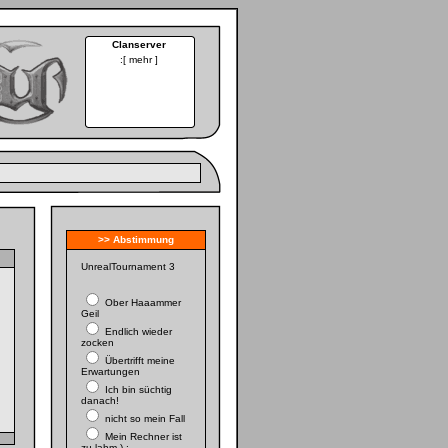
Clanserver
:[
mehr
]
>> Abstimmung
UnrealTournament 3
Ober Haaammer
Geil
Endlich wieder
zocken
Übertrifft meine
Erwartungen
Ich bin süchtig
danach!
nicht so mein Fall
Mein Rechner ist
zu lahm )-: